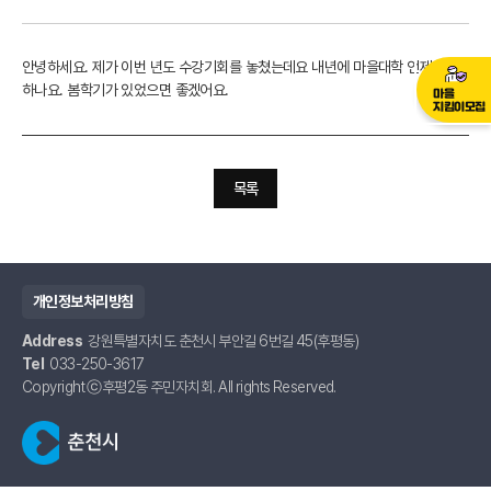
안녕하세요. 제가 이번 년도 수강기회를 놓쳤는데요 내년에 마을대학 언제 시작
하나요. 봄학기가 있었으면 좋겠어요.
마을
지킴이모집
목록
개인정보처리방침
Address
강원특별자치도 춘천시 부안길 6번길 45(후평동)
Tel
033-250-3617
Copyright ⓒ후평2동 주민자치회. All rights Reserved.