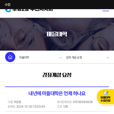
수정
마을대학
마을대학
강좌 개설 요청
강좌개설 요청
내년에 마을대학은 언제 하나요
마을대학
수강신청
이름
박은정
휴대전화번호
01039094926
등록일
2024-12-20 13:03:45
조회
128